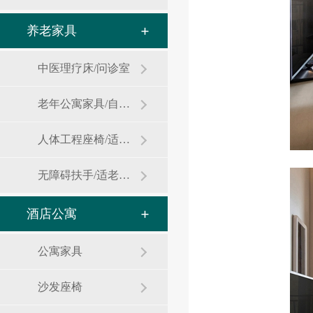
养老家具
中医理疗床/问诊室
老年公寓家具/自理床
人体工程座椅/适老桌椅
无障碍扶手/适老化卫浴
酒店公寓
公寓家具
沙发座椅