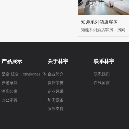
知趣系列酒店客房
知趣系列酒店客房，房间用缤纷的色彩壁画装饰，采用简约
产品展示
关于林宇
联系林宇
星空·综合（xingkong）体
企业简介
联系我们
育官方网站,sports
养老家具
资质荣誉
在线留言
酒店公寓
企业风采
办公家具
加工设备
服务支持