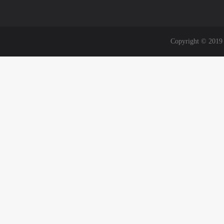
Copyright © 