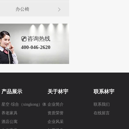
办公椅
咨询热线
400-046-2620
产品展示
关于林宇
联系林宇
星空·综合（xingkong）体
企业简介
联系我们
育官方网站,sports
养老家具
资质荣誉
在线留言
酒店公寓
企业风采