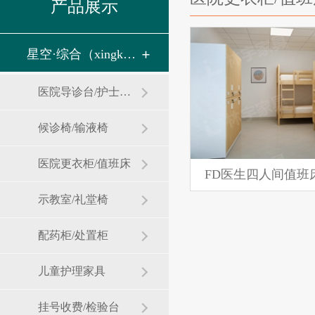
产品展示
星空·综合（xingkong）体育官方网站,sports
医院导诊台/护士工作站
候诊椅/输液椅
医院更衣柜/值班床
FD医生四人间值班
示教室/礼堂椅
配药柜/处置柜
儿童护理家具
挂号收费/检验台