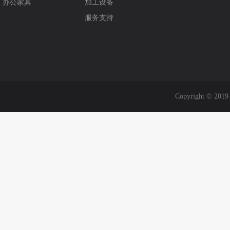
办公家具
加工设备
服务支持
Copyright © 