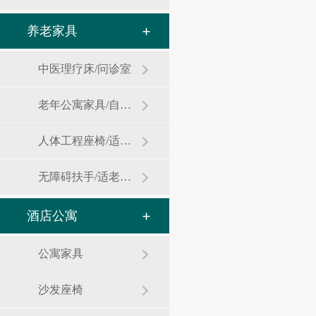
养老家具
中医理疗床/问诊室
老年公寓家具/自理床
人体工程座椅/适老桌椅
无障碍扶手/适老化卫浴
酒店公寓
公寓家具
沙发座椅