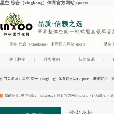
星空·综合（xingkong）体育官方网站,sports
品质·信赖之选
医养整体空间一站式配套领军品
星空·综合（xingkong）体育官方网站,sports
星空·
关于林宇
经典案例
新闻资讯
热门关键词：
星空·综合（xingkong）体育官方网站,sports
养老家具
您的位置:
星空·综合（xingkong）体育官方网站,sports
>
产品展示
>
酒
沙发座椅