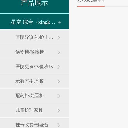
产品展示
星空·综合（xingkong）体育官方网站,sports
医院导诊台/护士工作站
候诊椅/输液椅
医院更衣柜/值班床
示教室/礼堂椅
配药柜/处置柜
儿童护理家具
挂号收费/检验台