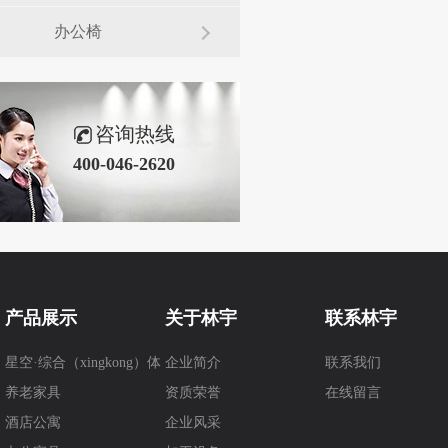
办公椅
咨询热线
400-046-2620
产品展示
关于林宇
联系林宇
星空·综合（xingkong）体
企业简介
联系我们
育官方网站,sports
养老家具
资质荣誉
在线留言
酒店公寓
企业风采