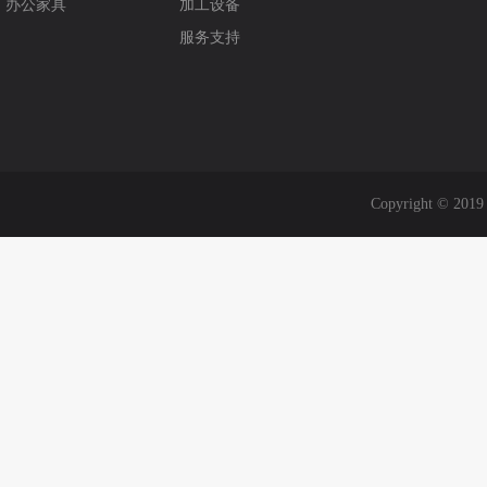
办公家具
加工设备
服务支持
Copyright © 