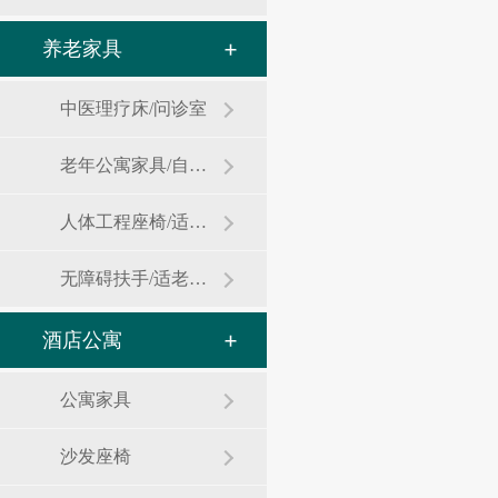
养老家具
中医理疗床/问诊室
老年公寓家具/自理床
人体工程座椅/适老桌椅
无障碍扶手/适老化卫浴
酒店公寓
公寓家具
沙发座椅