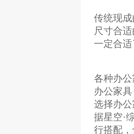
传统现成
尺寸合适
一定合适
各种办公
办公家具
选择办公
据星空·综
行搭配，