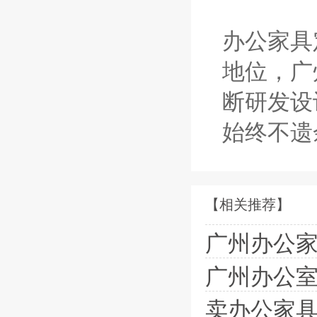
办公家具
地位，广
断研发设
始终不遗
【相关推荐】
广州办公
广州办公
卖办公家