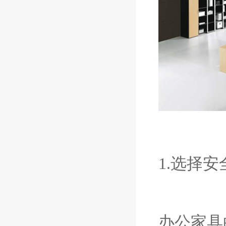
1.选择
办公家具